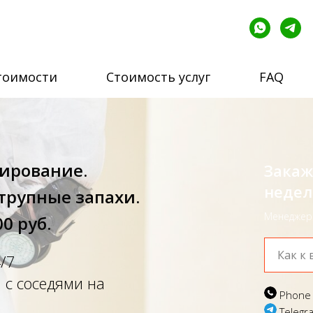
тоимости
Стоимость услуг
FAQ
нирование.
Закаж
недел
трупные запахи.
Менеджер 
00 руб.
/7
 с соседями на
Phone
Telegr