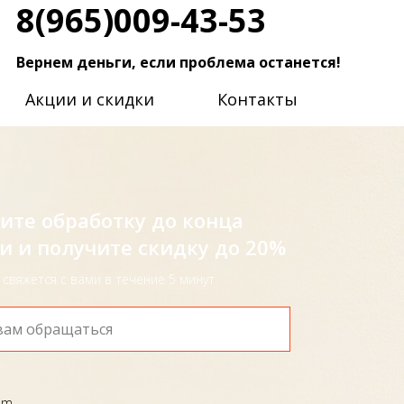
8(965)009-43-53
Вернем деньги, если проблема останется!
Акции и скидки
Контакты
ите обработку до конца
и и получите скидку до 20%
свяжется с вами в течение 5 минут
am