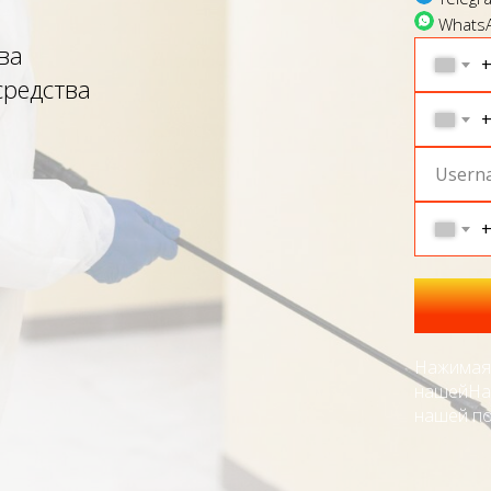
Whats
ва
средства
Нажимая 
нашей
На
нашей по