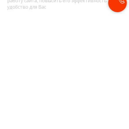
работу сайта, повысить его эффективность и
Наши контакты
удобство для Вас
8(965)009-43-53
E-mail:
disinsection@ses.org
Время работы:
Круглосуточно
Санитарная дезинсекция
Лицензия есть, по запросу предоставим.